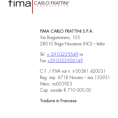
FIMA CARLO FRATTINI S.P.A.
Via Borgomanero, 105
28010 Briga Novarese (NO) – Italia
Tel.
+ 39 03229549
ra
Fax
+39 0322956149
C.F. / P.IVA vat n. it 00581 420031
Reg. imp. 6718 Novara – rea 133931
Mecc. no005923
Cap. sociale € 710.000,00
Tradurre in Francese