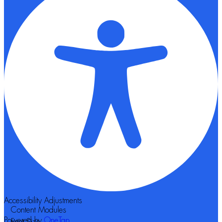
Accessibility Adjustments
Content Modules
Powered by
OneTap
Font Size