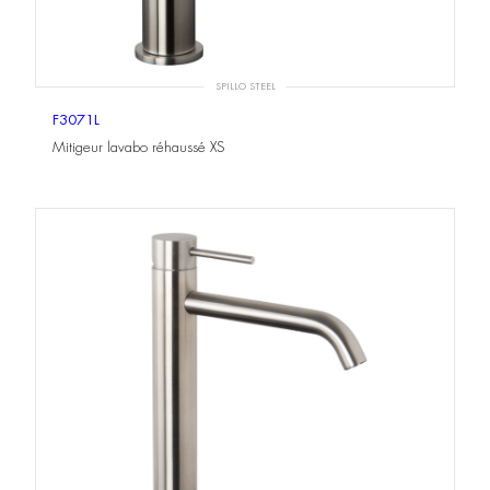
SPILLO STEEL
F3071L
Mitigeur lavabo réhaussé XS