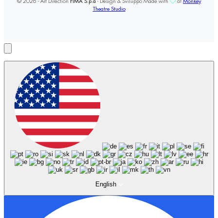
© 2026 - Art Direction
FIMA S.p.a
- Design & Sviluppo Made with
at
Monkey
Theatre Studio
English