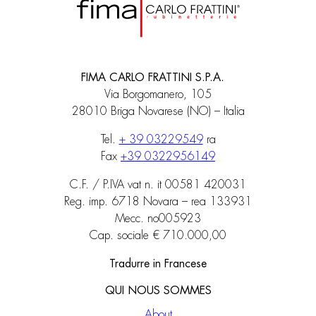
FIMA CARLO FRATTINI S.P.A.
Via Borgomanero, 105
28010 Briga Novarese (NO) – Italia
Tel.
+ 39 03229549
ra
Fax
+39 0322956149
C.F. / P.IVA vat n. it 00581 420031
Reg. imp. 6718 Novara – rea 133931
Mecc. no005923
Cap. sociale € 710.000,00
Tradurre in Francese
QUI NOUS SOMMES
About