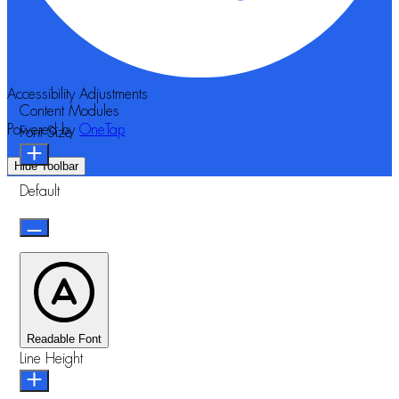
Accessibility Adjustments
Content Modules
Powered by
OneTap
Font Size
Hide Toolbar
Default
Readable Font
Line Height