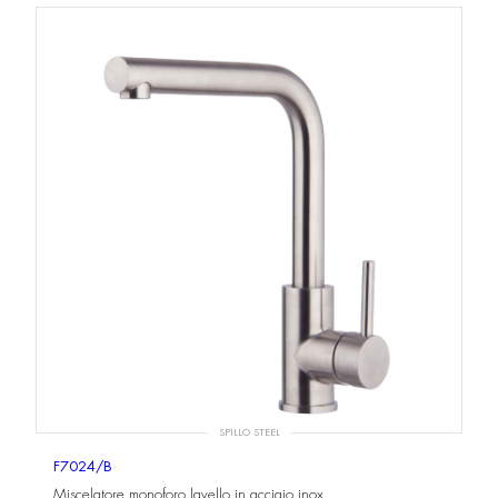
SPILLO STEEL
F7024/B
Miscelatore monoforo lavello in acciaio inox