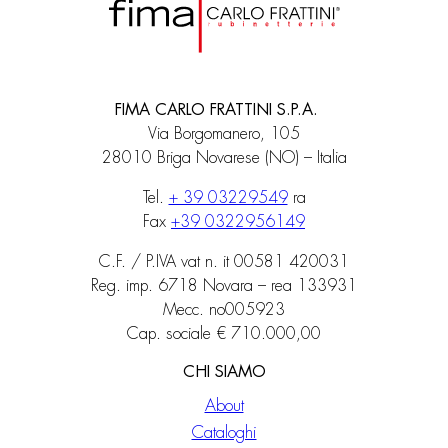
FIMA CARLO FRATTINI S.P.A.
Via Borgomanero, 105
28010 Briga Novarese (NO) – Italia
Tel.
+ 39 03229549
ra
Fax
+39 0322956149
C.F. / P.IVA vat n. it 00581 420031
Reg. imp. 6718 Novara – rea 133931
Mecc. no005923
Cap. sociale € 710.000,00
CHI SIAMO
About
Cataloghi