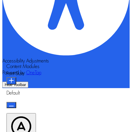
Accessibility Adjustments
Content Modules
Powered by
OneTap
Font Size
Hide Toolbar
Default