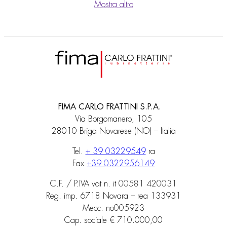
Mostra altro
FIMA CARLO FRATTINI S.P.A.
Via Borgomanero, 105
28010 Briga Novarese (NO) – Italia
Tel.
+ 39 03229549
ra
Fax
+39 0322956149
C.F. / P.IVA vat n. it 00581 420031
Reg. imp. 6718 Novara – rea 133931
Mecc. no005923
Cap. sociale € 710.000,00