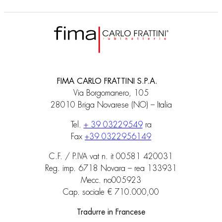
FIMA CARLO FRATTINI S.P.A.
Via Borgomanero, 105
28010 Briga Novarese (NO) – Italia
Tel.
+ 39 03229549
ra
Fax
+39 0322956149
C.F. / P.IVA vat n. it 00581 420031
Reg. imp. 6718 Novara – rea 133931
Mecc. no005923
Cap. sociale € 710.000,00
Tradurre in Francese