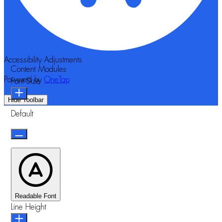
Accessibility Adjustments
Content Modules
Powered by
OneTap
Font Size
Hide Toolbar
Default
Readable Font
Line Height