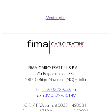
Montrer plus
FIMA CARLO FRATTINI S.P.A.
Via Borgomanero, 105
28010 Briga Novarese (NO) – Italia
Tel.
+ 39 03229549
ra
Fax
+39 0322956149
C.F. / P.IVA vat n. it 00581 420031