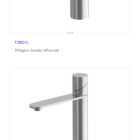
SLIDE
F5801L
Mitigeur lavabo réhaussé