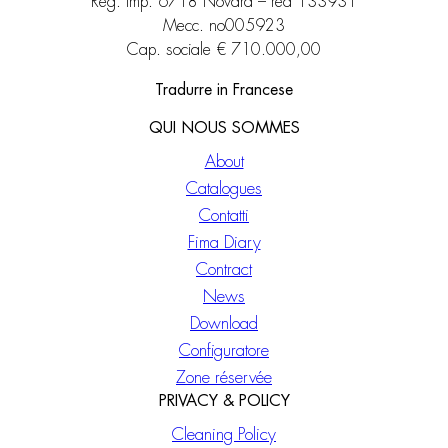
Reg. imp. 6718 Novara – rea 133931
Mecc. no005923
Cap. sociale € 710.000,00
Tradurre in Francese
QUI NOUS SOMMES
About
Catalogues
Contatti
Fima Diary
Contract
News
Download
Configuratore
Zone réservée
PRIVACY & POLICY
Cleaning Policy