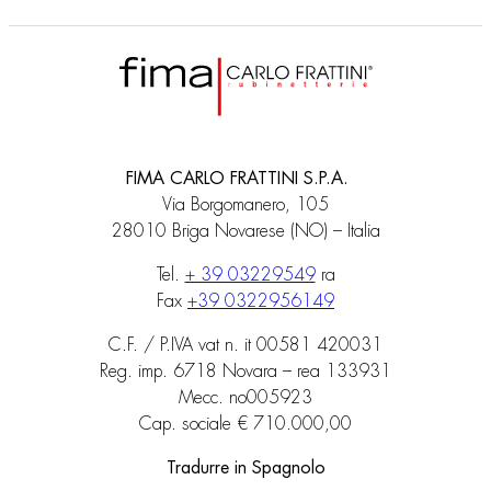
FIMA CARLO FRATTINI S.P.A.
Via Borgomanero, 105
28010 Briga Novarese (NO) – Italia
Tel.
+ 39 03229549
ra
Fax
+39 0322956149
C.F. / P.IVA vat n. it 00581 420031
Reg. imp. 6718 Novara – rea 133931
Mecc. no005923
Cap. sociale € 710.000,00
Tradurre in Spagnolo