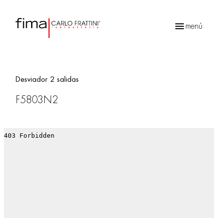
menú
Búsqueda
de
productos
Desviador 2 salidas
F5803N2