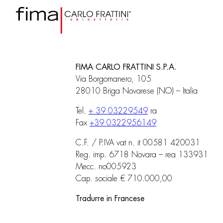
FIMA CARLO FRATTINI S.P.A.
Via Borgomanero, 105
28010 Briga Novarese (NO) – Italia
Tel.
+ 39 03229549
ra
Fax
+39 0322956149
C.F. / P.IVA vat n. it 00581 420031
Reg. imp. 6718 Novara – rea 133931
Mecc. no005923
Cap. sociale € 710.000,00
Tradurre in Francese