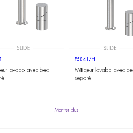
SLIDE
SLIDE
1
F5841/H
geur lavabo avec bec
Mitigeur lavabo avec be
ré
separé
Montrer plus