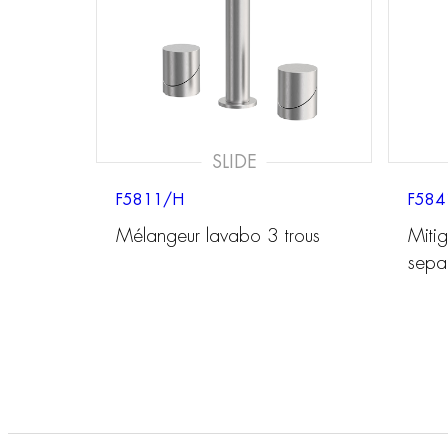
SLIDE
F5811/H
F584
Mélangeur lavabo 3 trous
Miti
sepa