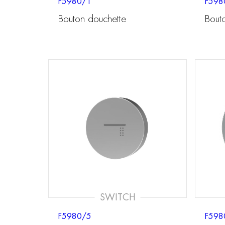
F5980/1
F598
Bouton douchette
Bout
SWITCH
F5980/5
F598