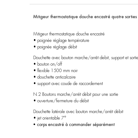
Mitigeur thermostatique douche encastré quatre sorties
Mitigeur thermostatique douche encastré
• poignée réglage température
• poignée réglage débit
Douchette avec bouton marche/arrêt debit, support et sorti
• bouton on/off
• flexible 1500 mm noir
• douchette anticalcaire
• support avec coude de raccordement
N.2 Boutons marche/arrêt débit pour une sortie
• ouverture/fermeture du débit
Douchette latérale avec bouton marche/arrêt débit
• jet orientable 7°
• corps encastré à commander séparément