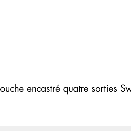
Recherche
de
produits
ouche encastré quatre sorties Sw