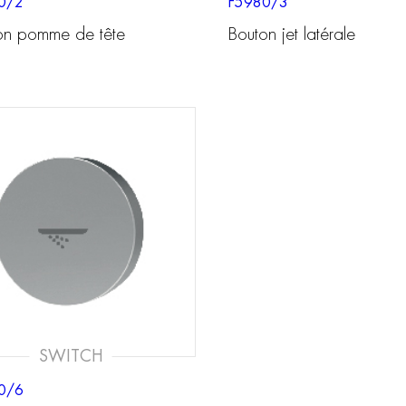
0/2
F5980/3
on pomme de tête
Bouton jet latérale
SWITCH
0/6