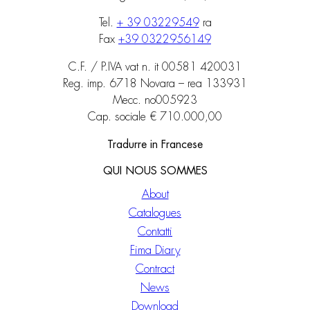
Tel.
+ 39 03229549
ra
Fax
+39 0322956149
C.F. / P.IVA vat n. it 00581 420031
Reg. imp. 6718 Novara – rea 133931
Mecc. no005923
Cap. sociale € 710.000,00
Tradurre in Francese
QUI NOUS SOMMES
About
Catalogues
Contatti
Fima Diary
Contract
News
Download