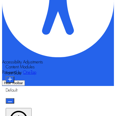
Accessibility Adjustments
Content Modules
Powered by
OneTap
Font Size
Hide Toolbar
Default