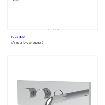
SWITCH ON
F5951LX5
Mitigeur lavabo encastré