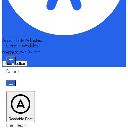
Accessibility Adjustments
Content Modules
Powered by
OneTap
Font Size
Hide Toolbar
Default
Readable Font
Line Height