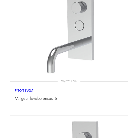
SWITCH ON
F5951VX5
Mitigeur lavabo encastré