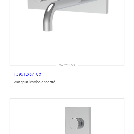
SWITCH ON
F5951LX5/180
Mitigeur lavabo encastré