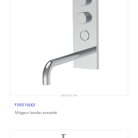
SWITCH ON
F5951VLX5
Mitigeur lavabo encastré