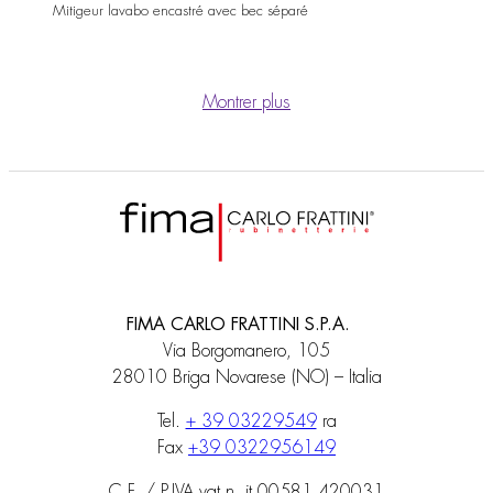
Mitigeur lavabo encastré avec bec séparé
Montrer plus
FIMA CARLO FRATTINI S.P.A.
Via Borgomanero, 105
28010 Briga Novarese (NO) – Italia
Tel.
+ 39 03229549
ra
Fax
+39 0322956149
C.F. / P.IVA vat n. it 00581 420031