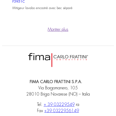
F5951C
Mitigeur lavabo encastré avec bec séparé
Montrer plus
FIMA CARLO FRATTINI S.P.A.
Via Borgomanero, 105
28010 Briga Novarese (NO) – Italia
Tel.
+ 39 03229549
ra
Fax
+39 0322956149