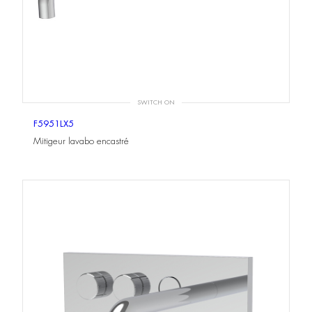
SWITCH ON
F5951LX5
Mitigeur lavabo encastré