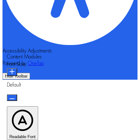
Accessibility Adjustments
Content Modules
Powered by
OneTap
Font Size
Hide Toolbar
Default
Readable Font