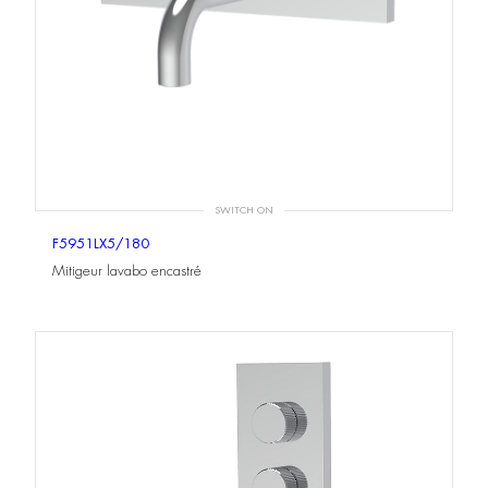
SWITCH ON
F5951LX5/180
Mitigeur lavabo encastré