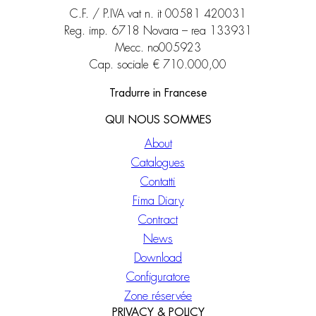
C.F. / P.IVA vat n. it 00581 420031
Reg. imp. 6718 Novara – rea 133931
Mecc. no005923
Cap. sociale € 710.000,00
Tradurre in Francese
QUI NOUS SOMMES
About
Catalogues
Contatti
Fima Diary
Contract
News
Download
Configuratore
Zone réservée
PRIVACY & POLICY