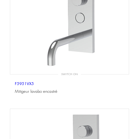
SWITCH ON
F5951VX5
Mitigeur lavabo encastré