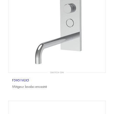
SWITCH ON
F5951VLX5
Mitigeur lavabo encastré