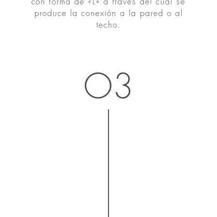
con forma de «L» a través del cual se
produce la conexión a la pared o al
techo.
O3