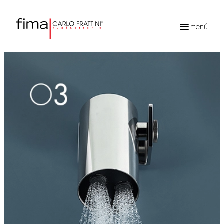
menú
Búsqueda
de
productos