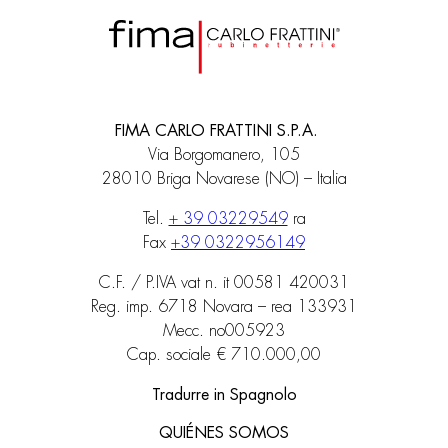
FIMA CARLO FRATTINI S.P.A.
Via Borgomanero, 105
28010 Briga Novarese (NO) – Italia
Tel.
+ 39 03229549
ra
Fax
+39 0322956149
C.F. / P.IVA vat n. it 00581 420031
Reg. imp. 6718 Novara – rea 133931
Mecc. no005923
Cap. sociale € 710.000,00
Tradurre in Spagnolo
QUIÉNES SOMOS