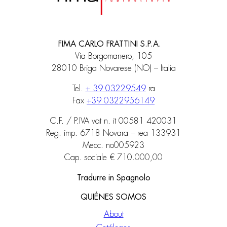
FIMA CARLO FRATTINI S.P.A.
Via Borgomanero, 105
28010 Briga Novarese (NO) – Italia
Tel.
+ 39 03229549
ra
Fax
+39 0322956149
C.F. / P.IVA vat n. it 00581 420031
Reg. imp. 6718 Novara – rea 133931
Mecc. no005923
Cap. sociale € 710.000,00
Tradurre in Spagnolo
QUIÉNES SOMOS
About