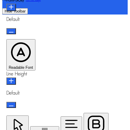
Font Size
Hide Toolbar
Default
Readable Font
Line Height
Default