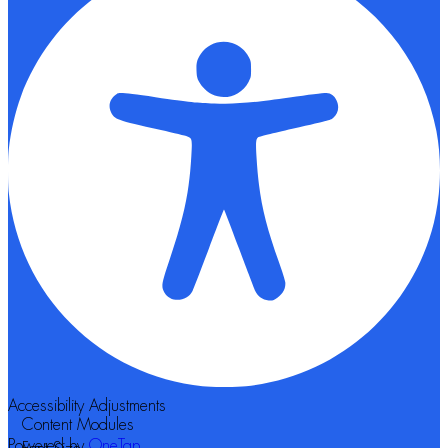
Accessibility Adjustments
Content Modules
Powered by
OneTap