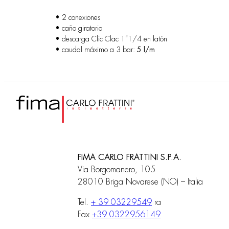
• 2 conexiones
• caño giratorio
• descarga Clic Clac 1”1/4 en latón
• caudal máximo a 3 bar:
5 l/m
FIMA CARLO FRATTINI S.P.A.
Via Borgomanero, 105
28010 Briga Novarese (NO) – Italia
Tel.
+ 39 03229549
ra
Fax
+39 0322956149