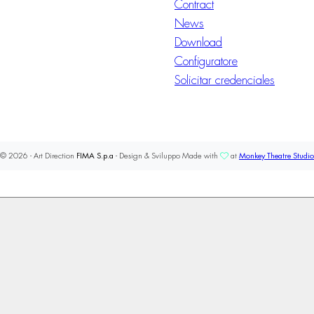
Contract
News
Download
Configuratore
Solicitar credenciales
© 2026 - Art Direction
FIMA S.p.a
- Design & Sviluppo Made with
at
Monkey Theatre Studio