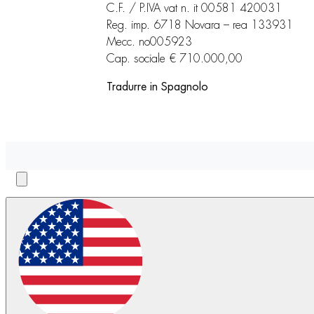
C.F. / P.IVA vat n. it 00581 420031
Reg. imp. 6718 Novara – rea 133931
Mecc. no005923
Cap. sociale € 710.000,00
Tradurre in Spagnolo