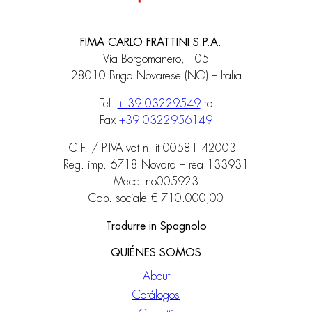
FIMA CARLO FRATTINI S.P.A.
Via Borgomanero, 105
28010 Briga Novarese (NO) – Italia
Tel.
+ 39 03229549
ra
Fax
+39 0322956149
C.F. / P.IVA vat n. it 00581 420031
Reg. imp. 6718 Novara – rea 133931
Mecc. no005923
Cap. sociale € 710.000,00
Tradurre in Spagnolo
QUIÉNES SOMOS
About
Catálogos