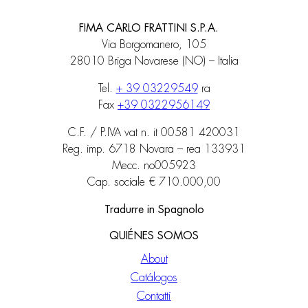
FIMA CARLO FRATTINI S.P.A.
Via Borgomanero, 105
28010 Briga Novarese (NO) – Italia
Tel.
+ 39 03229549
ra
Fax
+39 0322956149
C.F. / P.IVA vat n. it 00581 420031
Reg. imp. 6718 Novara – rea 133931
Mecc. no005923
Cap. sociale € 710.000,00
Tradurre in Spagnolo
QUIÉNES SOMOS
About
Catálogos
Contatti