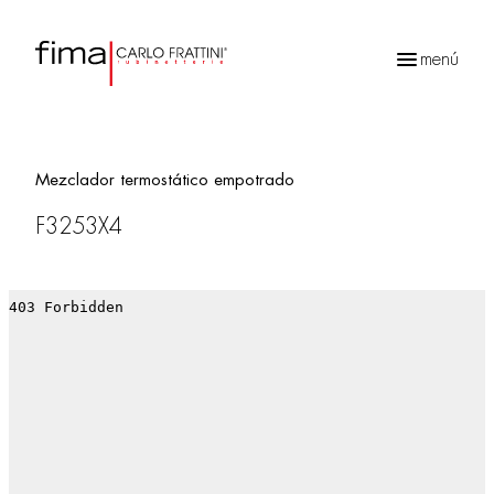
menú
Búsqueda
de
productos
Mezclador termostático empotrado
F3253X4