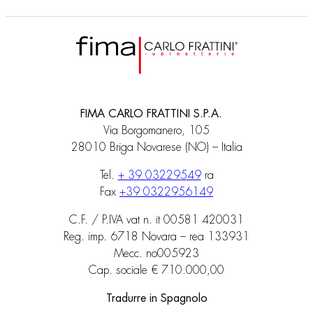
FIMA CARLO FRATTINI S.P.A.
Via Borgomanero, 105
28010 Briga Novarese (NO) – Italia
Tel.
+ 39 03229549
ra
Fax
+39 0322956149
C.F. / P.IVA vat n. it 00581 420031
Reg. imp. 6718 Novara – rea 133931
Mecc. no005923
Cap. sociale € 710.000,00
Tradurre in Spagnolo