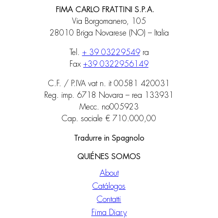
FIMA CARLO FRATTINI S.P.A.
Via Borgomanero, 105
28010 Briga Novarese (NO) – Italia
Tel.
+ 39 03229549
ra
Fax
+39 0322956149
C.F. / P.IVA vat n. it 00581 420031
Reg. imp. 6718 Novara – rea 133931
Mecc. no005923
Cap. sociale € 710.000,00
Tradurre in Spagnolo
QUIÉNES SOMOS
About
Catálogos
Contatti
Fima Diary