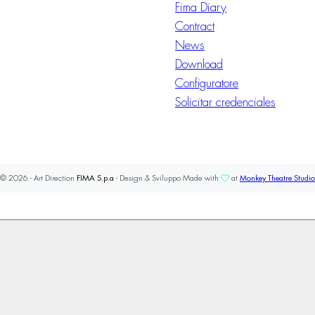
Fima Diary
Contract
News
Download
Configuratore
Solicitar credenciales
© 2026 - Art Direction
FIMA S.p.a
- Design & Sviluppo Made with
at
Monkey Theatre Studio