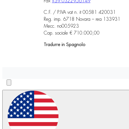
Fax
+39 0322956149
C.F. / P.IVA vat n. it 00581 420031
Reg. imp. 6718 Novara – rea 133931
Mecc. no005923
Cap. sociale € 710.000,00
Tradurre in Spagnolo