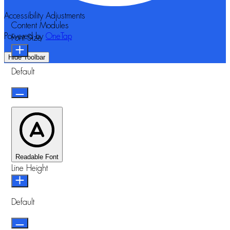
Accessibility Adjustments
Content Modules
Powered by
OneTap
Font Size
Hide Toolbar
Default
Readable Font
Line Height
Default