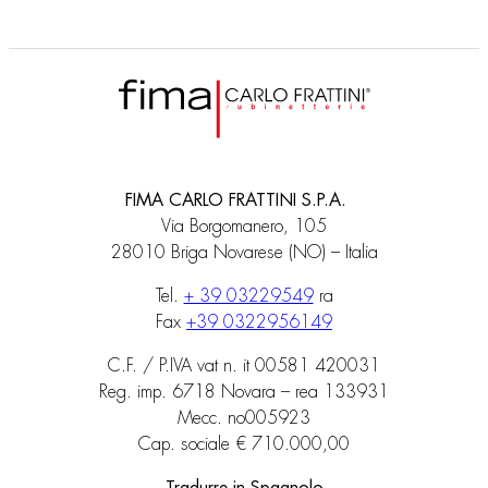
FIMA CARLO FRATTINI S.P.A.
Via Borgomanero, 105
28010 Briga Novarese (NO) – Italia
Tel.
+ 39 03229549
ra
Fax
+39 0322956149
C.F. / P.IVA vat n. it 00581 420031
Reg. imp. 6718 Novara – rea 133931
Mecc. no005923
Cap. sociale € 710.000,00