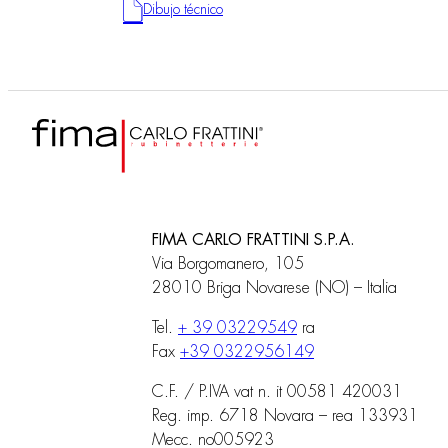
Dibujo técnico
FIMA CARLO FRATTINI S.P.A.
Via Borgomanero, 105
28010 Briga Novarese (NO) – Italia
Tel.
+ 39 03229549
ra
Fax
+39 0322956149
C.F. / P.IVA vat n. it 00581 420031
Reg. imp. 6718 Novara – rea 133931
Mecc. no005923