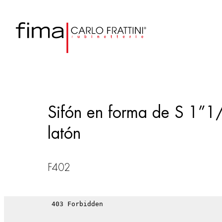
Sifón en forma de S 1”1/4
latón
F402