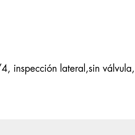
Búsqueda
de
productos
, inspección lateral,sin válvula