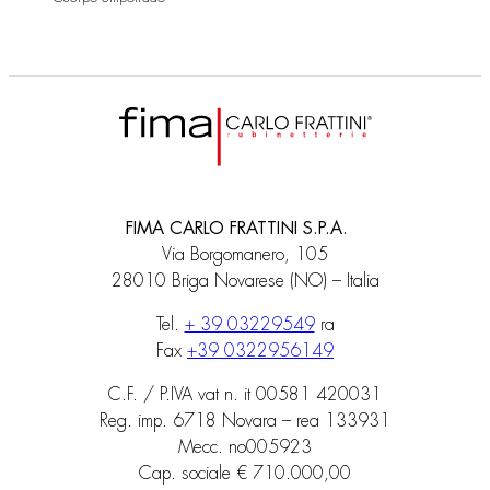
FIMA CARLO FRATTINI S.P.A.
Via Borgomanero, 105
28010 Briga Novarese (NO) – Italia
Tel.
+ 39 03229549
ra
Fax
+39 0322956149
C.F. / P.IVA vat n. it 00581 420031
Reg. imp. 6718 Novara – rea 133931
Mecc. no005923
Cap. sociale € 710.000,00