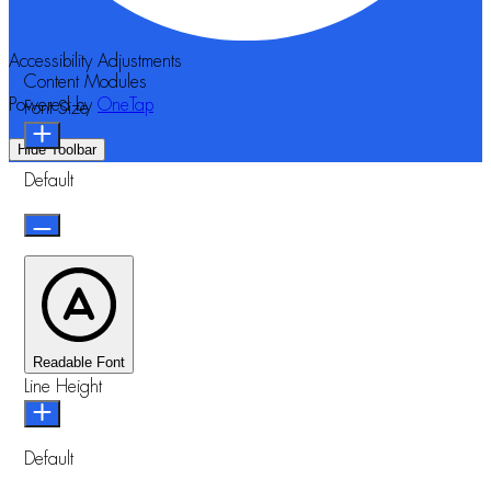
Accessibility Adjustments
Content Modules
Powered by
OneTap
Font Size
Hide Toolbar
Default
Readable Font
Line Height
Default