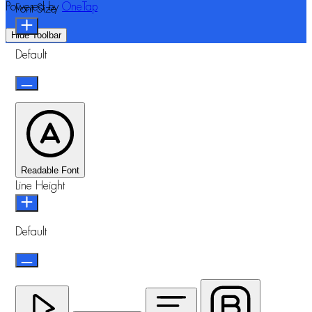
Powered by
OneTap
Font Size
Hide Toolbar
Default
Readable Font
Line Height
Default