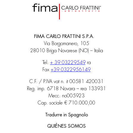
FIMA CARLO FRATTINI S.P.A.
Via Borgomanero, 105
28010 Briga Novarese (NO) – Italia
Tel.
+ 39 03229549
ra
Fax
+39 0322956149
C.F. / P.IVA vat n. it 00581 420031
Reg. imp. 6718 Novara – rea 133931
Mecc. no005923
Cap. sociale € 710.000,00
Tradurre in Spagnolo
QUIÉNES SOMOS