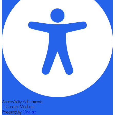
Accessibility Adjustments
Content Modules
Powered by
OneTap
Font Size