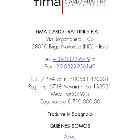
FIMA CARLO FRATTINI S.P.A.
Via Borgomanero, 105
28010 Briga Novarese (NO) – Italia
Tel.
+ 39 03229549
ra
Fax
+39 0322956149
C.F. / P.IVA vat n. it 00581 420031
Reg. imp. 6718 Novara – rea 133931
Mecc. no005923
Cap. sociale € 710.000,00
Tradurre in Spagnolo
QUIÉNES SOMOS
About