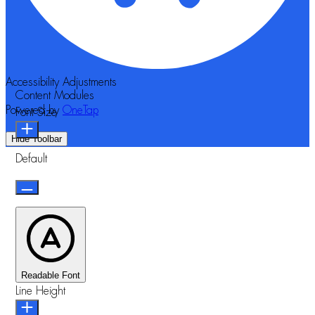
Accessibility Adjustments
Content Modules
Powered by
OneTap
Font Size
Hide Toolbar
Default
Readable Font
Line Height