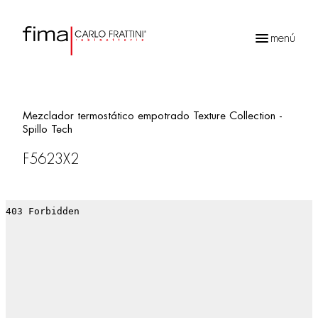
menú
Búsqueda
de
productos
Mezclador termostático empotrado Texture Collection -
Spillo Tech
F5623X2