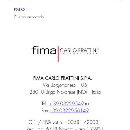
F2462
Cuerpo empotrado
FIMA CARLO FRATTINI S.P.A.
Via Borgomanero, 105
28010 Briga Novarese (NO) – Italia
Tel.
+ 39 03229549
ra
Fax
+39 0322956149
C.F. / P.IVA vat n. it 00581 420031
Reg. imp. 6718 Novara – rea 133931