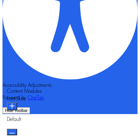
Accessibility Adjustments
Content Modules
Powered by
OneTap
Font Size
Hide Toolbar
Default