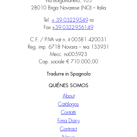
Via Borgomanero, 105
28010 Briga Novarese (NO) – Italia
Tel.
+ 39 03229549
ra
Fax
+39 0322956149
C.F. / P.IVA vat n. it 00581 420031
Reg. imp. 6718 Novara – rea 133931
Mecc. no005923
Cap. sociale € 710.000,00
Tradurre in Spagnolo
QUIÉNES SOMOS
About
Catálogos
Contatti
Fima Diary
Contract