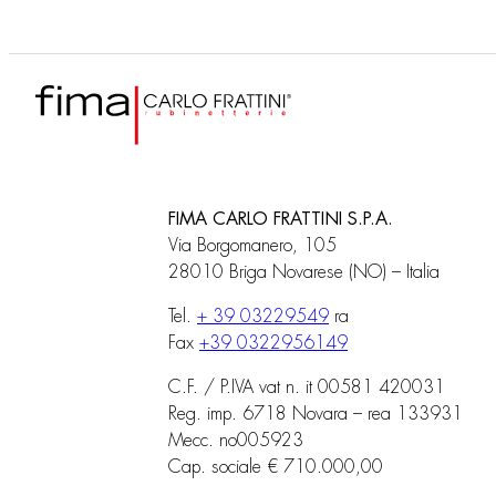
FIMA CARLO FRATTINI S.P.A.
Via Borgomanero, 105
28010 Briga Novarese (NO) – Italia
Tel.
+ 39 03229549
ra
Fax
+39 0322956149
C.F. / P.IVA vat n. it 00581 420031
Reg. imp. 6718 Novara – rea 133931
Mecc. no005923
Cap. sociale € 710.000,00