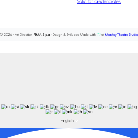
Solicitar credenciales
© 2026 - Art Direction
FIMA S.p.a
- Design & Sviluppo Made with
at
Monkey Theatre Studio
English