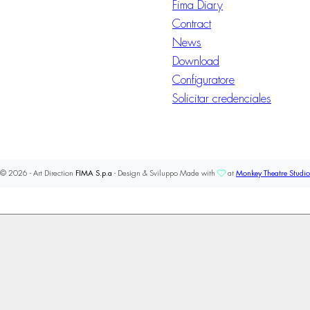
Fima Diary
Contract
News
Download
Configuratore
Solicitar credenciales
© 2026 - Art Direction
FIMA S.p.a
- Design & Sviluppo Made with
at
Monkey Theatre Studio