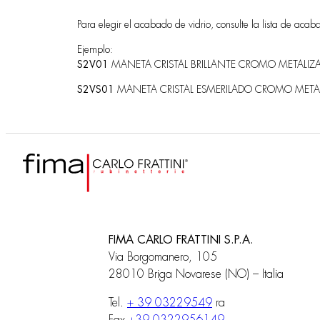
Para elegir el acabado de vidrio, consulte la lista de acab
Ejemplo:
S2V01
MANETA CRISTAL BRILLANTE CROMO METALIZ
S2VS01
MANETA CRISTAL ESMERILADO CROMO META
FIMA CARLO FRATTINI S.P.A.
Via Borgomanero, 105
28010 Briga Novarese (NO) – Italia
Tel.
+ 39 03229549
ra
Fax
+39 0322956149