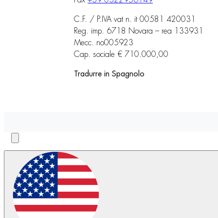
C.F. / P.IVA vat n. it 00581 420031
Reg. imp. 6718 Novara – rea 133931
Mecc. no005923
Cap. sociale € 710.000,00
Tradurre in Spagnolo