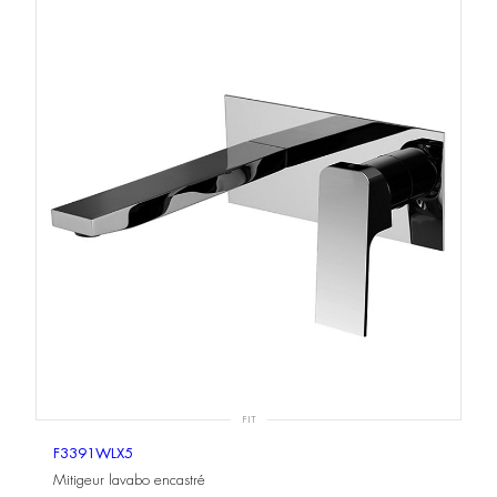
FIT
F3391WLX5
Mitigeur lavabo encastré