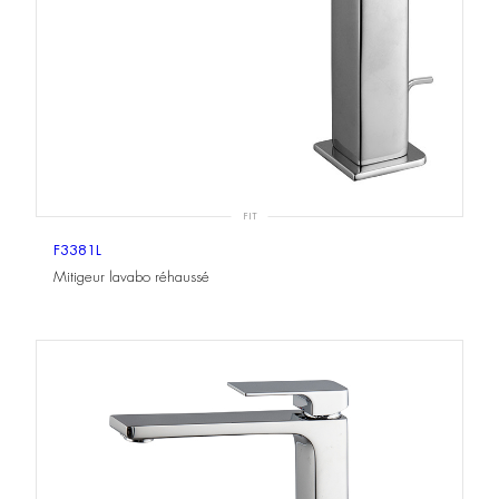
FIT
F3381L
Mitigeur lavabo réhaussé