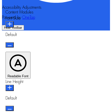
Accessibility Adjustments
Content Modules
Powered by
OneTap
Font Size
Hide Toolbar
Default
Readable Font
Line Height
Default