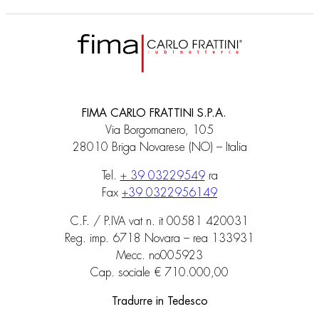
FIMA CARLO FRATTINI S.P.A.
Via Borgomanero, 105
28010 Briga Novarese (NO) – Italia
Tel.
+ 39 03229549
ra
Fax
+39 0322956149
C.F. / P.IVA vat n. it 00581 420031
Reg. imp. 6718 Novara – rea 133931
Mecc. no005923
Cap. sociale € 710.000,00
Tradurre in Tedesco