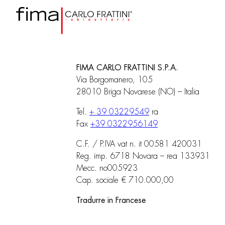
FIMA CARLO FRATTINI S.P.A.
Via Borgomanero, 105
28010 Briga Novarese (NO) – Italia
Tel.
+ 39 03229549
ra
Fax
+39 0322956149
C.F. / P.IVA vat n. it 00581 420031
Reg. imp. 6718 Novara – rea 133931
Mecc. no005923
Cap. sociale € 710.000,00
Tradurre in Francese