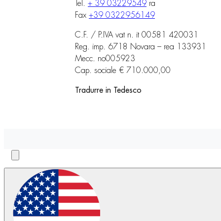
Tel.
+ 39 03229549
ra
Fax
+39 0322956149
C.F. / P.IVA vat n. it 00581 420031
Reg. imp. 6718 Novara – rea 133931
Mecc. no005923
Cap. sociale € 710.000,00
Tradurre in Tedesco