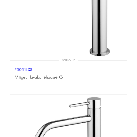
SPILLO UP
F3031LXS
Mitigeur lavabo réhaussé XS