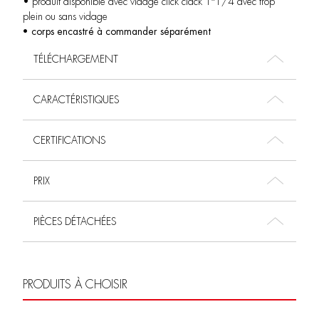
• produit disponible avec vidage click clack 1″1/4 avec trop
plein ou sans vidage
• corps encastré à commander séparément
TÉLÉCHARGEMENT
CARACTÉRISTIQUES
CERTIFICATIONS
PRIX
PIÈCES DÉTACHÉES
PRODUITS À CHOISIR