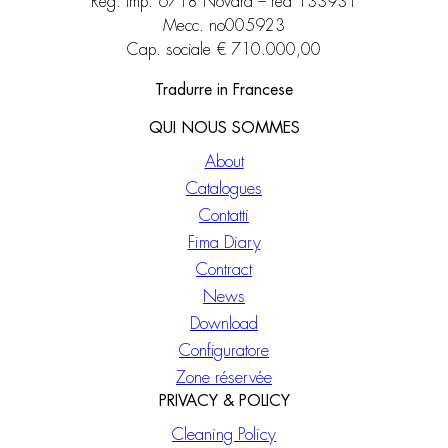
Reg. imp. 6718 Novara – rea 133931
Mecc. no005923
Cap. sociale € 710.000,00
Tradurre in Francese
QUI NOUS SOMMES
About
Catalogues
Contatti
Fima Diary
Contract
News
Download
Configuratore
Zone réservée
PRIVACY & POLICY
Cleaning Policy