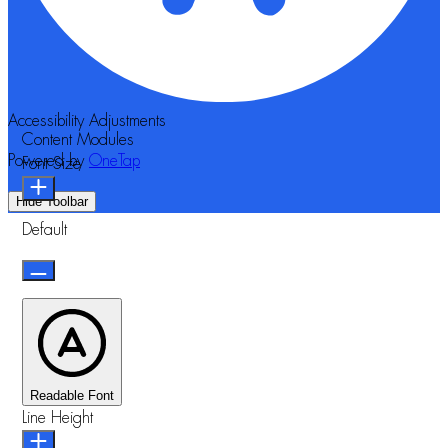
Accessibility Adjustments
Content Modules
Powered by
OneTap
Font Size
Hide Toolbar
Default
Readable Font
Line Height