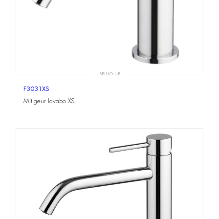
SPILLO UP
F3031XS
Mitigeur lavabo XS