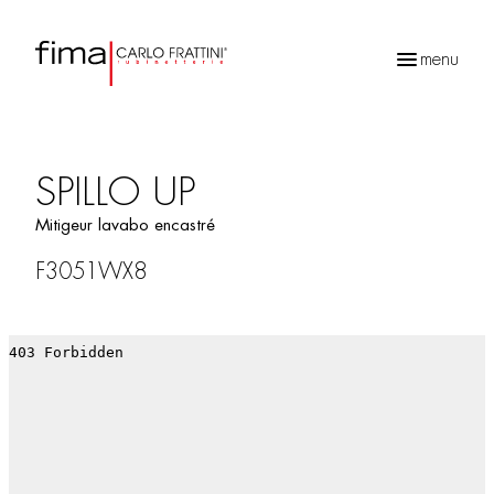
menu
Recherche
de
produits
SPILLO UP
Mitigeur lavabo encastré
F3051WX8