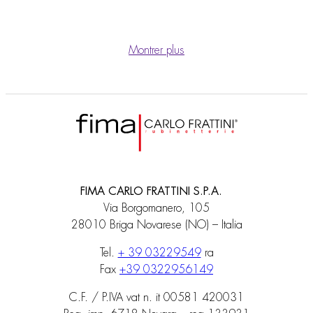
Montrer plus
FIMA CARLO FRATTINI S.P.A.
Via Borgomanero, 105
28010 Briga Novarese (NO) – Italia
Tel.
+ 39 03229549
ra
Fax
+39 0322956149
C.F. / P.IVA vat n. it 00581 420031