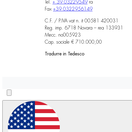
Tel.
+ 39 03229549
ra
Fax
+39 0322956149
C.F. / P.IVA vat n. it 00581 420031
Reg. imp. 6718 Novara – rea 133931
Mecc. no005923
Cap. sociale € 710.000,00
Tradurre in Tedesco