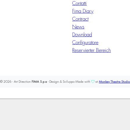
Contatti
Fima Diary
Contract
News
Download
Configuratore
Reservierter Bereich
© 2026 - Art Direction
FIMA S.p.a
- Design & Sviluppo Made with
at
Monkey Theatre Studio