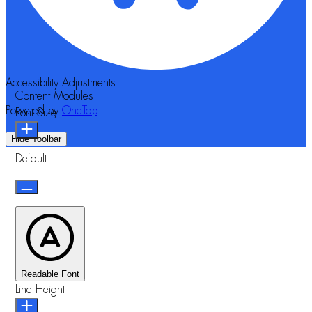
Accessibility Adjustments
Content Modules
Powered by
OneTap
Font Size
Hide Toolbar
Default
Readable Font
Line Height