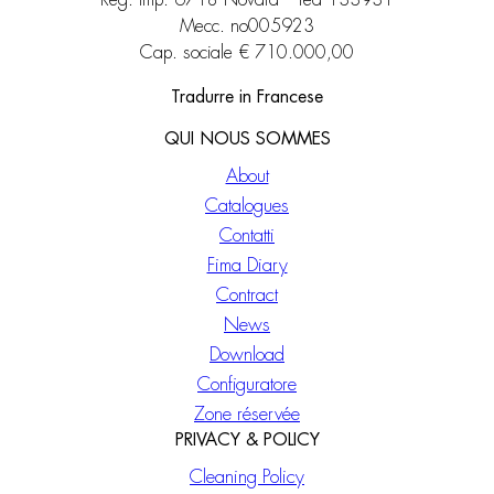
Reg. imp. 6718 Novara – rea 133931
Mecc. no005923
Cap. sociale € 710.000,00
Tradurre in Francese
QUI NOUS SOMMES
About
Catalogues
Contatti
Fima Diary
Contract
News
Download
Configuratore
Zone réservée
PRIVACY & POLICY
Cleaning Policy