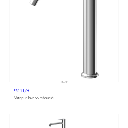
SNAP
F3111/H
Mitigeur lavabo réhaussé