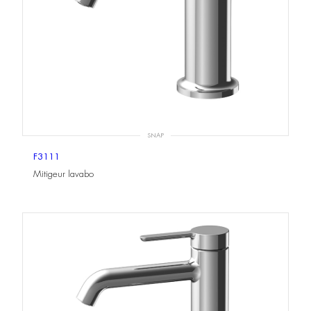
SNAP
F3111
Mitigeur lavabo