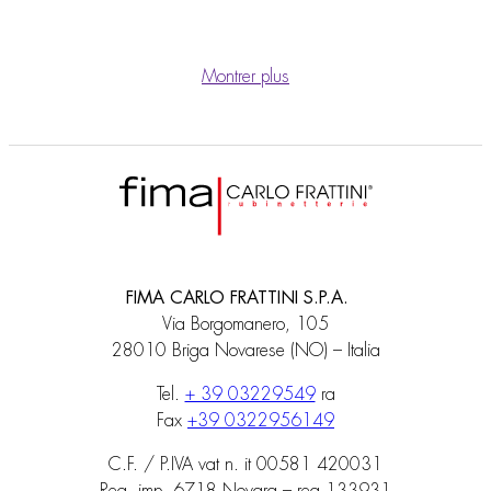
Montrer plus
FIMA CARLO FRATTINI S.P.A.
Via Borgomanero, 105
28010 Briga Novarese (NO) – Italia
Tel.
+ 39 03229549
ra
Fax
+39 0322956149
C.F. / P.IVA vat n. it 00581 420031