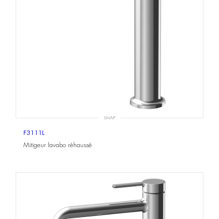
SNAP
F3111L
Mitigeur lavabo réhaussé