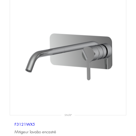
SNAP
F3121WX5
Mitigeur lavabo encastré