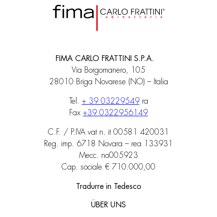
FIMA CARLO FRATTINI S.P.A.
Via Borgomanero, 105
28010 Briga Novarese (NO) – Italia
Tel.
+ 39 03229549
ra
Fax
+39 0322956149
C.F. / P.IVA vat n. it 00581 420031
Reg. imp. 6718 Novara – rea 133931
Mecc. no005923
Cap. sociale € 710.000,00
Tradurre in Tedesco
ÜBER UNS