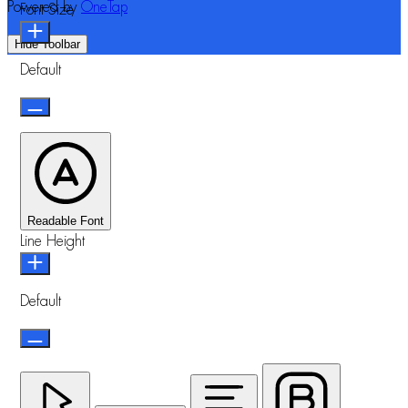
Powered by
OneTap
Font Size
Hide Toolbar
Default
Readable Font
Line Height
Default