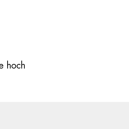
Products
search
ie hoch