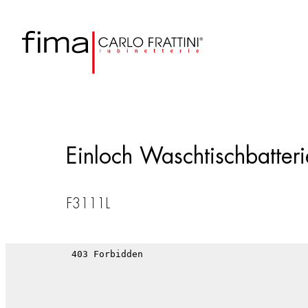
Einloch Waschtischbatter
F3111L