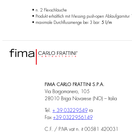
• n. 2 Flexschläuche
• Produkt erhältlich mit Messing push-open Ablaufgarnitu
• maximale Durchflussmenge bei 3 bar:
5 l/m
FIMA CARLO FRATTINI S.P.A.
Via Borgomanero, 105
28010 Briga Novarese (NO) – Italia
Tel.
+ 39 03229549
ra
Fax
+39 0322956149
C.F. / P.IVA vat n. it 00581 420031