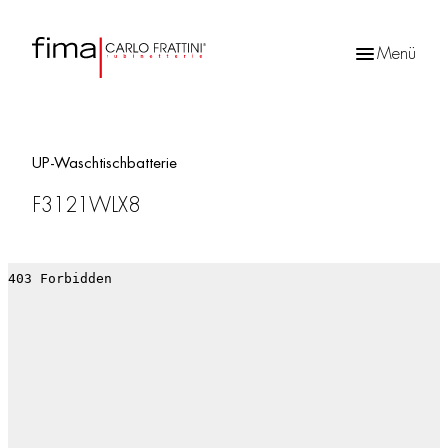
Menü
Products
search
UP-Waschtischbatterie
F3121WLX8