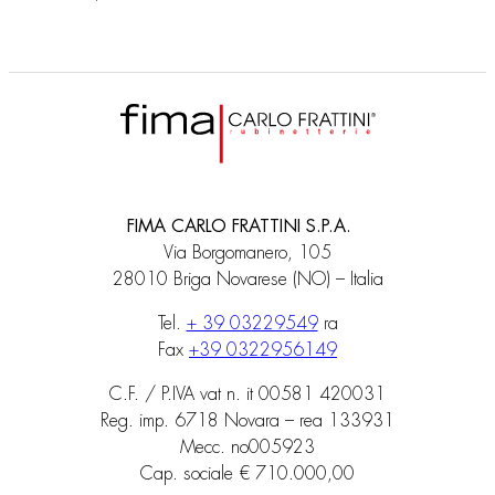
FIMA CARLO FRATTINI S.P.A.
Via Borgomanero, 105
28010 Briga Novarese (NO) – Italia
Tel.
+ 39 03229549
ra
Fax
+39 0322956149
C.F. / P.IVA vat n. it 00581 420031
Reg. imp. 6718 Novara – rea 133931
Mecc. no005923
Cap. sociale € 710.000,00