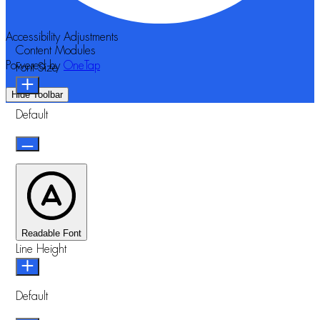
Accessibility Adjustments
Content Modules
Powered by
OneTap
Font Size
Hide Toolbar
Default
Readable Font
Line Height
Default