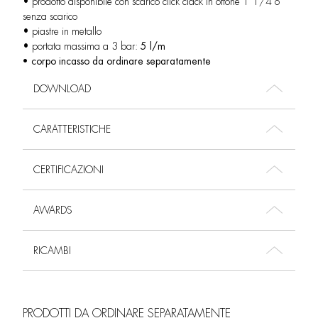
• prodotto disponibile con scarico click clack in ottone 1”1/4 o
senza scarico
• piastre in metallo
• portata massima a 3 bar:
5 l/m
• corpo incasso da ordinare separatamente
DOWNLOAD
CARATTERISTICHE
CERTIFICAZIONI
AWARDS
RICAMBI
PRODOTTI DA ORDINARE SEPARATAMENTE