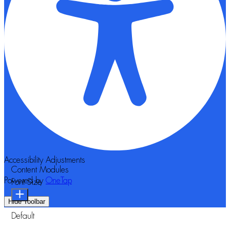
Accessibility Adjustments
Content Modules
Powered by
OneTap
Font Size
Hide Toolbar
Default