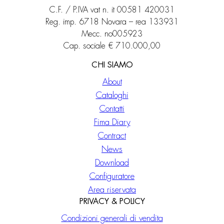
C.F. / P.IVA vat n. it 00581 420031
Reg. imp. 6718 Novara – rea 133931
Mecc. no005923
Cap. sociale € 710.000,00
CHI SIAMO
About
Cataloghi
Contatti
Fima Diary
Contract
News
Download
Configuratore
Area riservata
PRIVACY & POLICY
Condizioni generali di vendita