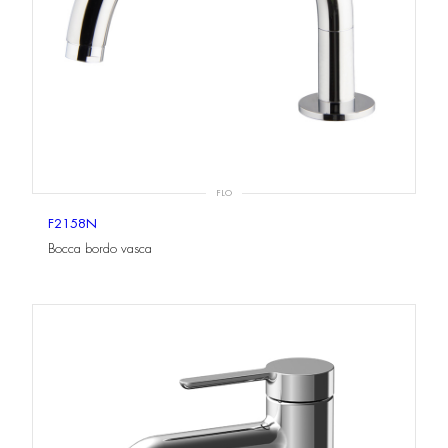
FLO
F2158N
Bocca bordo vasca