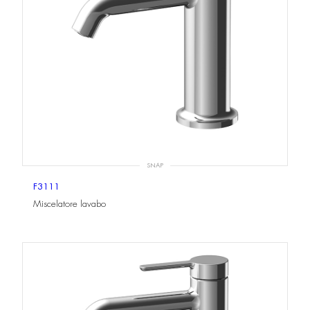
SNAP
F3111
Miscelatore lavabo