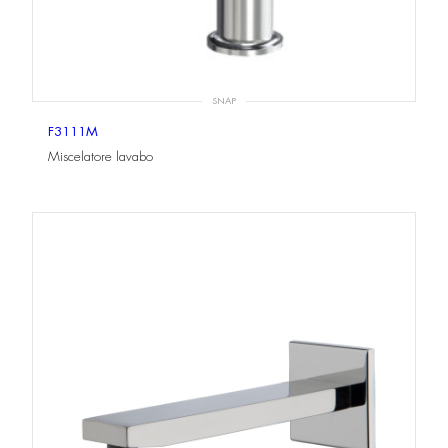
SNAP
F3111M
Miscelatore lavabo