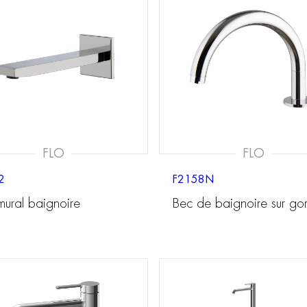
FLO
FLO
2
F2158N
mural baignoire
Bec de baignoire sur go