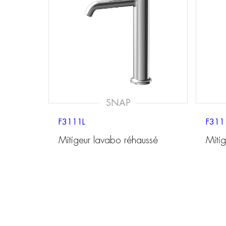
SNAP
F3111L
F311
Mitigeur lavabo réhaussé
Miti