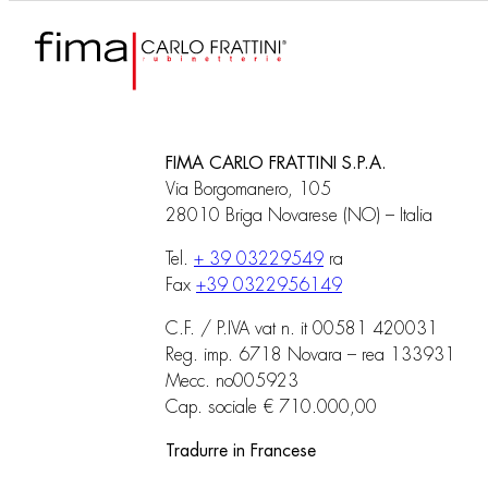
FIMA CARLO FRATTINI S.P.A.
Via Borgomanero, 105
28010 Briga Novarese (NO) – Italia
Tel.
+ 39 03229549
ra
Fax
+39 0322956149
C.F. / P.IVA vat n. it 00581 420031
Reg. imp. 6718 Novara – rea 133931
Mecc. no005923
Cap. sociale € 710.000,00
Tradurre in Francese