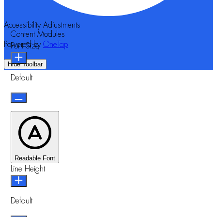
Accessibility Adjustments
Content Modules
Powered by
OneTap
Font Size
Hide Toolbar
Default
Readable Font
Line Height
Default