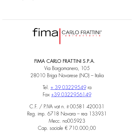
FIMA CARLO FRATTINI S.P.A.
Via Borgomanero, 105
28010 Briga Novarese (NO) – Italia
Tel.
+ 39 03229549
ra
Fax
+39 0322956149
C.F. / P.IVA vat n. it 00581 420031
Reg. imp. 6718 Novara – rea 133931
Mecc. no005923
Cap. sociale € 710.000,00