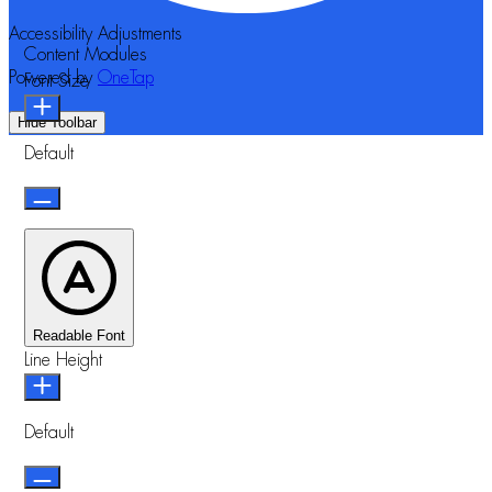
Accessibility Adjustments
Content Modules
Powered by
OneTap
Font Size
Hide Toolbar
Default
Readable Font
Line Height
Default