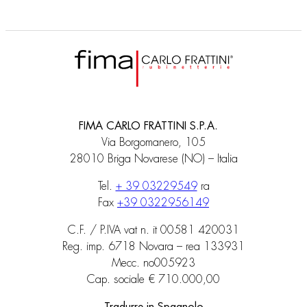
FIMA CARLO FRATTINI S.P.A.
Via Borgomanero, 105
28010 Briga Novarese (NO) – Italia
Tel.
+ 39 03229549
ra
Fax
+39 0322956149
C.F. / P.IVA vat n. it 00581 420031
Reg. imp. 6718 Novara – rea 133931
Mecc. no005923
Cap. sociale € 710.000,00