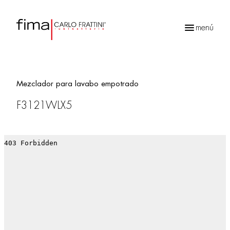
menú
Búsqueda
de
productos
Mezclador para lavabo empotrado
F3121WLX5