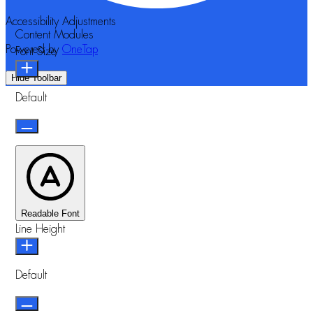
Accessibility Adjustments
Content Modules
Powered by
OneTap
Font Size
Hide Toolbar
Default
Readable Font
Line Height
Default