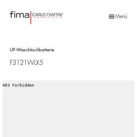
Menü
Products
search
UP-Waschtischbatterie
F3121WLX5