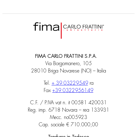
FIMA CARLO FRATTINI S.P.A.
Via Borgomanero, 105
28010 Briga Novarese (NO) – Italia
Tel.
+ 39 03229549
ra
Fax
+39 0322956149
C.F. / P.IVA vat n. it 00581 420031
Reg. imp. 6718 Novara – rea 133931
Mecc. no005923
Cap. sociale € 710.000,00