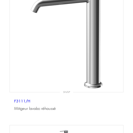
SNAP
F3111/H
Mitigeur lavabo réhaussé