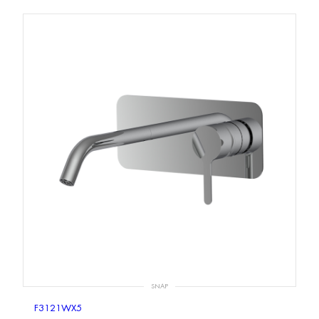
SNAP
F3121WX5