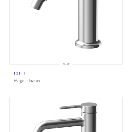
SNAP
F3111
Mitigeur lavabo