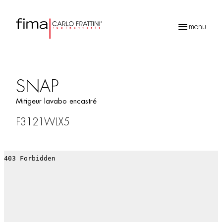
menu
Recherche
de
produits
SNAP
Mitigeur lavabo encastré
F3121WLX5