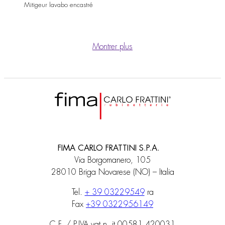
Mitigeur lavabo encastré
Montrer plus
FIMA CARLO FRATTINI S.P.A.
Via Borgomanero, 105
28010 Briga Novarese (NO) – Italia
Tel.
+ 39 03229549
ra
Fax
+39 0322956149
C.F. / P.IVA vat n. it 00581 420031