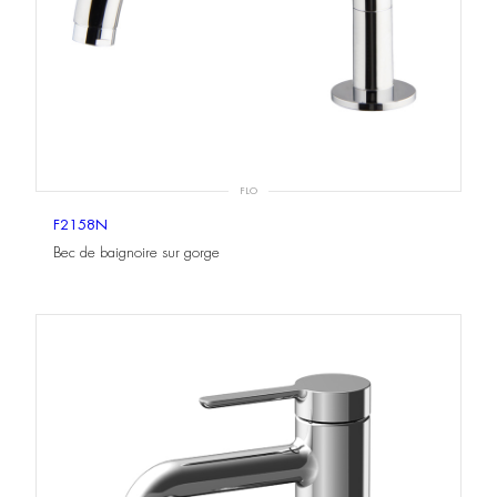
FLO
F2158N
Bec de baignoire sur gorge