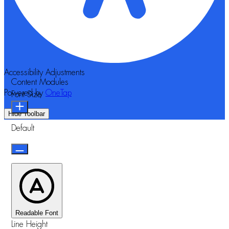
Accessibility Adjustments
Content Modules
Powered by
OneTap
Font Size
Hide Toolbar
Default
Readable Font
Line Height