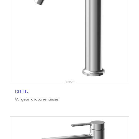
SNAP
F3111L
Mitigeur lavabo réhaussé