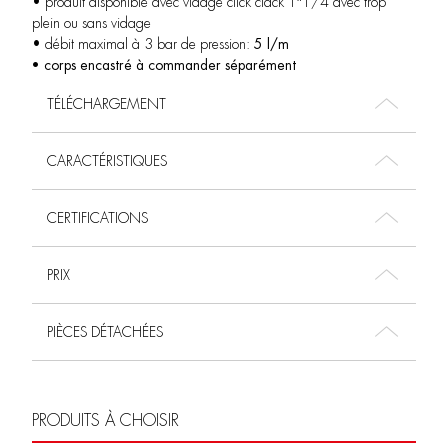
• produit disponible avec vidage click clack 1″1/4 avec trop
plein ou sans vidage
• débit maximal à 3 bar de pression:
5 l/m
• corps encastré à commander séparément
TÉLÉCHARGEMENT
CARACTÉRISTIQUES
CERTIFICATIONS
PRIX
PIÈCES DÉTACHÉES
PRODUITS À CHOISIR