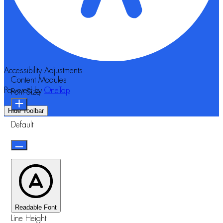
Accessibility Adjustments
Content Modules
Powered by
OneTap
Font Size
Hide Toolbar
Default
Readable Font
Line Height