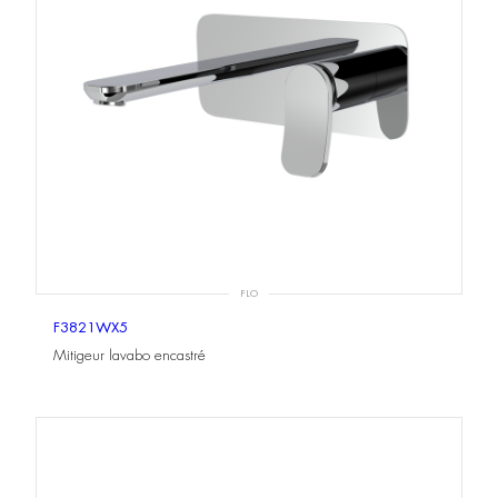
FLO
F3821WX5
Mitigeur lavabo encastré