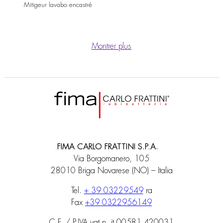
Mitigeur lavabo encastré
Montrer plus
FIMA CARLO FRATTINI S.P.A.
Via Borgomanero, 105
28010 Briga Novarese (NO) – Italia
Tel.
+ 39 03229549
ra
Fax
+39 0322956149
C.F. / P.IVA vat n. it 00581 420031