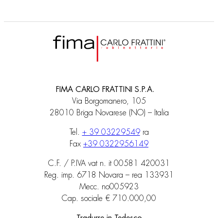
FIMA CARLO FRATTINI S.P.A.
Via Borgomanero, 105
28010 Briga Novarese (NO) – Italia
Tel.
+ 39 03229549
ra
Fax
+39 0322956149
C.F. / P.IVA vat n. it 00581 420031
Reg. imp. 6718 Novara – rea 133931
Mecc. no005923
Cap. sociale € 710.000,00