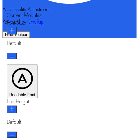
Accessibility Adjustments
Content Modules
Powered by
OneTap
Font Size
Hide Toolbar
Default
Readable Font
Line Height
Default