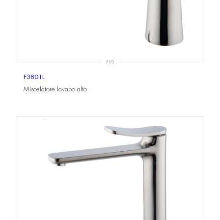
FLO
F3801L
Miscelatore lavabo alto