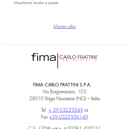
Miscelatore lavabo a parete
Mostra altro
FIMA CARLO FRATTINI S.P.A.
Via Borgomanero, 105
28010 Briga Novarese (NO) – Italia
Tel.
+ 39 03229549
ra
Fax
+39 0322956149
C.F. / P.IVA vat n. it 00581 420031