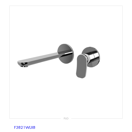
FLO
F3821WLX8