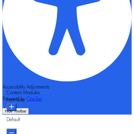
Accessibility Adjustments
Content Modules
Powered by
OneTap
Font Size
Hide Toolbar
Default