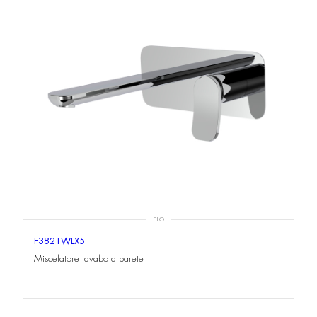
FLO
F3821WLX5
Miscelatore lavabo a parete