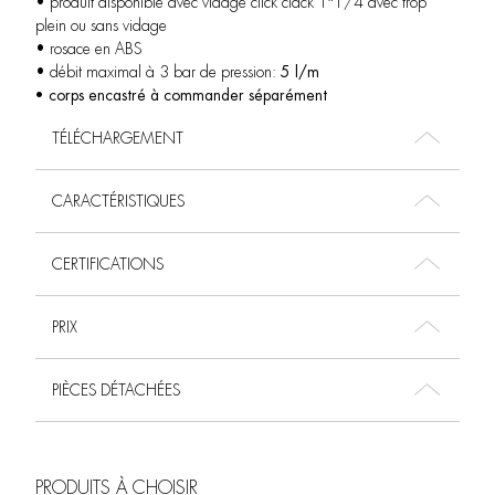
• produit disponible avec vidage click clack 1″1/4 avec trop
plein ou sans vidage
• rosace en ABS
• débit maximal à 3 bar de pression:
5 l/m
• corps encastré à commander séparément
TÉLÉCHARGEMENT
CARACTÉRISTIQUES
CERTIFICATIONS
PRIX
PIÈCES DÉTACHÉES
PRODUITS À CHOISIR