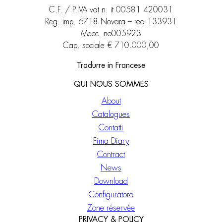
C.F. / P.IVA vat n. it 00581 420031
Reg. imp. 6718 Novara – rea 133931
Mecc. no005923
Cap. sociale € 710.000,00
Tradurre in Francese
QUI NOUS SOMMES
About
Catalogues
Contatti
Fima Diary
Contract
News
Download
Configuratore
Zone réservée
PRIVACY & POLICY