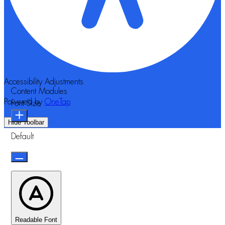
Accessibility Adjustments
Content Modules
Powered by
OneTap
Font Size
Hide Toolbar
Default
Readable Font