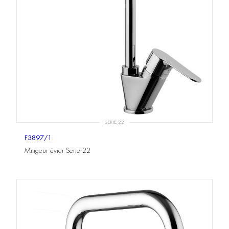
SERIE 22
F3897/1
Mitigeur évier Serie 22