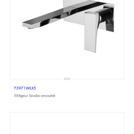
ZETA
F3971WLX5
Mitigeur lavabo encastré