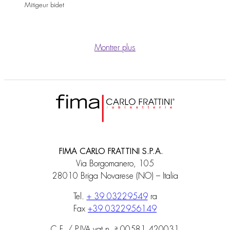
Mitigeur bidet
Montrer plus
FIMA CARLO FRATTINI S.P.A.
Via Borgomanero, 105
28010 Briga Novarese (NO) – Italia
Tel.
+ 39 03229549
ra
Fax
+39 0322956149
C.F. / P.IVA vat n. it 00581 420031