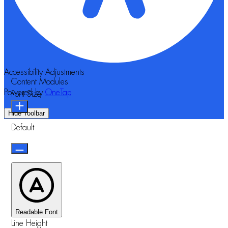
Accessibility Adjustments
Content Modules
Powered by
OneTap
Font Size
Hide Toolbar
Default
Readable Font
Line Height