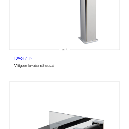
ZETA
F3961/HN
Mitigeur lavabo réhaussé