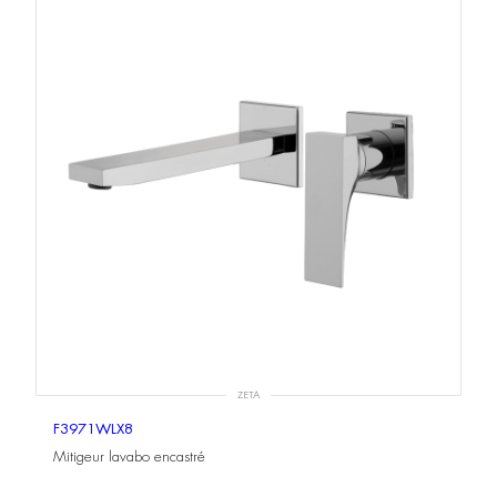
ZETA
F3971WLX8
Mitigeur lavabo encastré