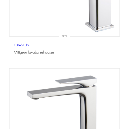
ZETA
F3961LN
Mitigeur lavabo réhaussé